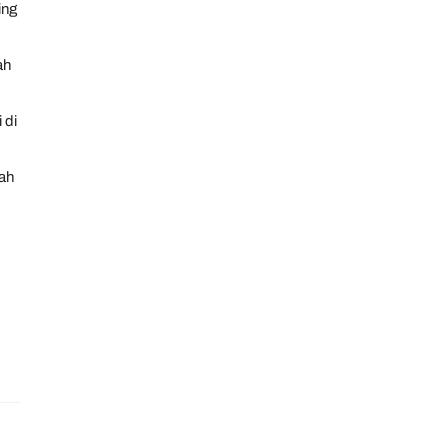
ing
ah
 di
nah