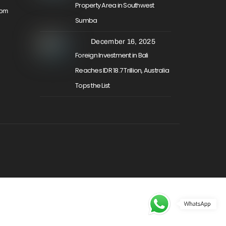
Property Area in Southwest
com
Sumba
December 16, 2025
Foreign Investment in Bali
Reaches IDR 18.7 Trillion, Australia
Tops the List