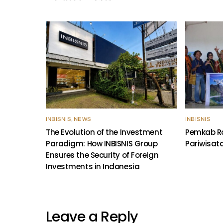
k
INBISNIS
,
NEWS
INBISNIS
The Evolution of the Investment
Pemkab Ra
Paradigm: How INBISNIS Group
Pariwisat
Ensures the Security of Foreign
Investments in Indonesia
Leave a Reply