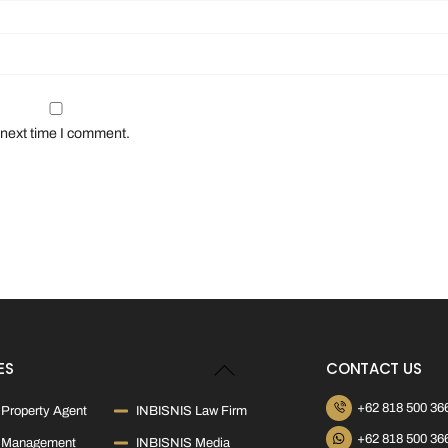
 next time I comment.
Back
ES
CONTACT US
To
Top
+62 818 500 36
Property Agent
INBISNIS Law Firm
+62 818 500 36
 Management
INBISNIS Media