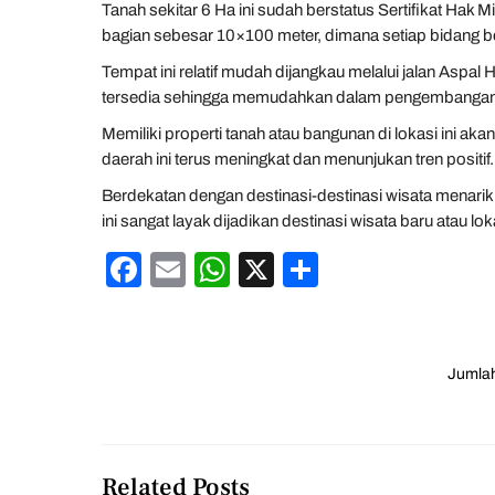
Tanah sekitar 6 Ha ini sudah berstatus Sertifikat Hak
bagian sebesar 10×100 meter, dimana setiap bidang berj
Tempat ini relatif mudah dijangkau melalui jalan Aspal H
tersedia sehingga memudahkan dalam pengembanga
Memiliki properti tanah atau bangunan di lokasi ini ak
daerah ini terus meningkat dan menunjukan tren positif.
Berdekatan dengan destinasi-destinasi wisata menarik 
ini sangat layak dijadikan destinasi wisata baru atau
F
E
W
X
S
a
m
h
h
c
ail
at
ar
e
s
e
Jumlah
b
A
o
p
o
p
Related Posts